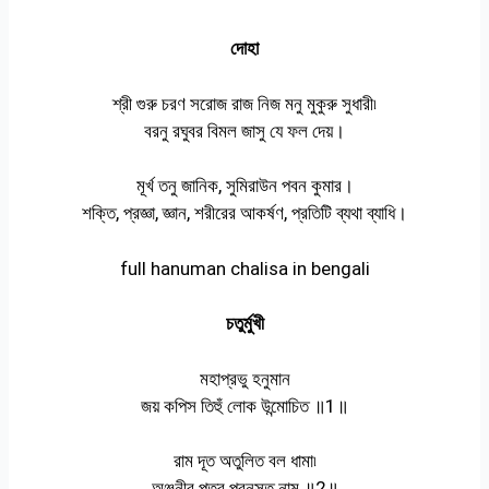
দোহা
শ্রী গুরু চরণ সরোজ রাজ নিজ মনু মুকুরু সুধারী৷
বরনু রঘুবর বিমল জাসু যে ফল দেয়।
মূর্খ তনু জানিক, সুমিরাউন পবন কুমার।
শক্তি, প্রজ্ঞা, জ্ঞান, শরীরের আকর্ষণ, প্রতিটি ব্যথা ব্যাধি।
full hanuman chalisa in bengali
চতুর্মুখী
মহাপ্রভু হনুমান
জয় কপিস তিহুঁ লোক উন্মোচিত ॥1॥
রাম দূত অতুলিত বল ধামা৷
অঞ্জনীর পুত্র পবনসুত নাম ॥2॥