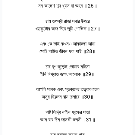
মন আদেশ শব্দ ধ্যান যা আনে ॥26॥
রাম তপস্বী রাজা সবার উপরে
খড়কুটোর কাজ দিয়ে তুমি শোভিত ॥27॥
এবং কে তাই কখনও আকাঙ্ক্ষা আনা
সোই অমিত জীবন ফল পাই ॥28॥
চার যুগ জুড়েই তোমার মহিমা
ইনি বিখ্যাত জগৎ আলোক ॥29॥
আপনি সাধক এবং স্তব্ধদের তত্ত্বাবধায়ক
অসুর নিকন্দন রাম দুলারে ॥30॥
অষ্ট সিদ্ধি নাইন ফান্ডের দাতা
আস বার দীন জানকী জননী ॥31॥
রাম রসায়ন তুমহে পাস