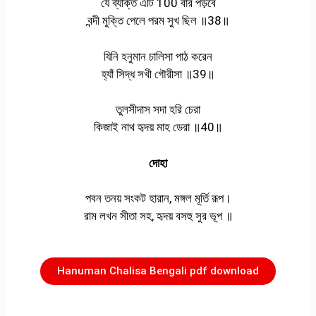
যে ব্যক্তি এটি 100 বার পড়বে
বন্দী মুক্তি পেলে পরম সুখ ছিল ॥38॥
যিনি হনুমান চালিসা পাঠ করেন
হ্যাঁ সিদ্ধ সখী গৌরীসা ॥39॥
তুলসীদাস সদা হরি চেরা
কিজাই নাথ হৃদয় মাহ ডেরা ॥40॥
দোহা
পবন তনয় সংকট হারান, মঙ্গল মূর্তি রূপ।
রাম লখন সীতা সহ, হৃদয় বসহু সুর ভূপ ॥
Hanuman Chalisa Bengali pdf download