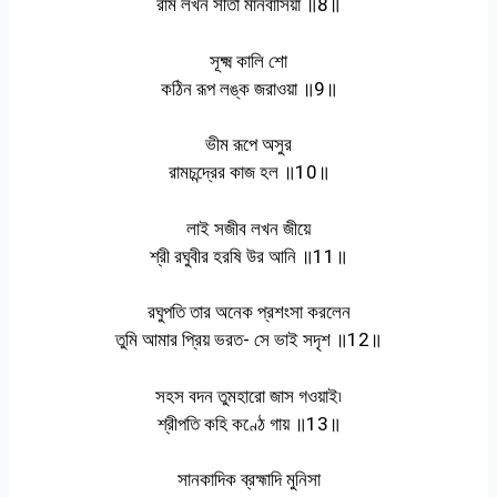
রাম লখন সীতা মানবাসিয়া ॥8॥
সূক্ষ্ম কালি শো
কঠিন রূপ লঙ্ক জরাওয়া ॥9॥
ভীম রূপে অসুর
রামচন্দ্রের কাজ হল ॥10॥
লাই সজীব লখন জীয়ে
শ্রী রঘুবীর হরষি উর আনি ॥11॥
রঘুপতি তার অনেক প্রশংসা করলেন
তুমি আমার প্রিয় ভরত- সে ভাই সদৃশ ॥12॥
সহস বদন তুমহারো জাস গওয়াই৷
শ্রীপতি কহি কণ্ঠে গায় ॥13॥
সানকাদিক ব্রহ্মাদি মুনিসা