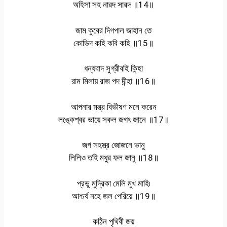
অহিসা সহ নারদ সারদ ॥14॥
জাম কুবের দিগপাল জাহান তে
কোভিদ কহি কবি কহি ॥15॥
ধন্যবাদ সুগ্রীবহি কিন্হা
রাম মিলায় রাজ পদ দীন্হা ॥16॥
আপনার মন্ত্র বিভীষণ মনে করেন
লঙ্কেশ্বর ভায়ে সকল জগৎ জানে ॥17॥
জগ সহস্ত্র জোজনে ভানু
লিলিও তহি মধুর ফল জানু ॥18॥
প্রভু মুদ্রিকা মেলি মুখ মাহি৷
আশ্চর্য নহে জল পেরিয়ে ॥19॥
কঠিন পৃথিবী জয়