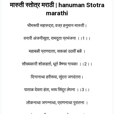
मारुती स्तोत्र मराठी | hanuman Stotra
marathi
भीमरूपी महारुद्रा, वज्र हनुमान मारुती।
वनारी अंजनीसूता, रामदूता प्रभंजना ।।1।।
महाबळी प्राणदाता, सकळां उठवीं बळें ।
सौख्यकारी शोकहर्ता, धूर्त वैष्णव गायका ।।2।।
दिनानाथा हरीरूपा, सुंदरा जगदंतरा।
पाताळ देवता हंता, भव्य सिंदूर लेपना ।।3।।
लोकनाथा जगन्नाथा, प्राणनाथा पुरातना ।