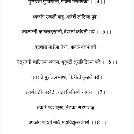
पुण्यवंता पुण्यशीला, पावना परतोषका ।।4।।
ध्वजांगे उचली बाहू, आवेशें लोटिला पुढें ।
काळाग्नी काळरुद्राग्नी, देखतां कांपती भयें ।।5।।
ब्रह्मांड माईला नेणों, आवळें दंतपंगती।
नेत्राग्नी चालिल्या ज्वाळा, भृकुटी त्राहिटिल्या बळें ।।6।।
पुच्छ तें मुरडिलें माथां, किरीटी कुंडलें बरीं।
सुवर्णकटीकासोटी, घंटा किंकिणी नागरा ।।7।।
ठकारे पर्वताऐसा, नेटका सडपातळू।
चपळांग पाहतां मोठें, महाविद्युल्लतेपरी ।।8।।