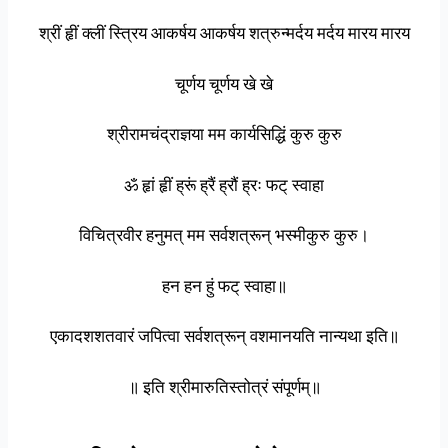
श्रीं हृीं क्लीं स्त्रिय आकर्षय आकर्षय शत्रुन्मर्दय मर्दय मारय मारय
चूर्णय चूर्णय खे खे
श्रीरामचंद्राज्ञया मम कार्यसिद्धिं कुरु कुरु
ॐ हृां हृीं ह्रूं ह्रैं ह्रौं ह्रः फट् स्वाहा
विचित्रवीर हनुमत् मम सर्वशत्रून् भस्मीकुरु कुरु।
हन हन हुं फट् स्वाहा॥
एकादशशतवारं जपित्वा सर्वशत्रून् वशमानयति नान्यथा इति॥
॥ इति श्रीमारुतिस्तोत्रं संपूर्णम्॥