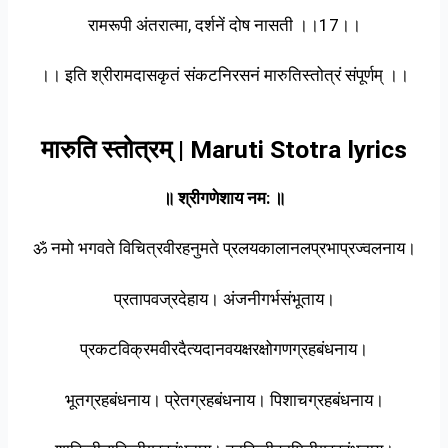
रामरूपी अंतरात्मा, दर्शनें दोष नासती ।।17।।
।। इति श्रीरामदासकृतं संकटनिरसनं मारुतिस्तोत्रं संपूर्णम् ।।
मारुति स्तोत्रम् | Maruti Stotra lyrics
॥ श्रीगणेशाय नम: ॥
ॐ नमो भगवते विचित्रवीरहनुमते प्रलयकालानलप्रभाप्रज्वलनाय।
प्रतापवज्रदेहाय। अंजनीगर्भसंभूताय।
प्रकटविक्रमवीरदैत्यदानवयक्षरक्षोगणग्रहबंधनाय।
भूतग्रहबंधनाय। प्रेतग्रहबंधनाय। पिशाचग्रहबंधनाय।