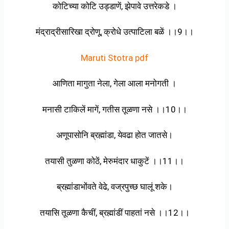
कोटिच्या कोटि उड्डाणें, झेपावे उत्तरेकडे ।
मंद्राद्रीसारिखा द्रोणू, क्रोधे उत्पाटिला बळें ।।9।।
Maruti Stotra pdf
आणिता मागुता नेला, गेला आला मनोगती ।
मनासी टाकिलें मागें, गतीस तूळणा नसे ।।10।।
अणूपासोनि ब्रह्मांडा, येवढा होत जातसे।
तयासी तुळणा कोठें, मेरुमंदार धाकुटें ।।11।।
ब्रह्मांडाभोंवते वेढे, वज्रपुच्छ घालूं शके।
तयासि तूळणा कैचीं, ब्रह्मांडीं पाहतां नसे ।।12।।