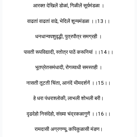
आरक्त देखिलें डोळां, गिळीलें सूर्यमंडळा ।
वाढतां वाढतां वाढे, भेदिलें शून्यमंडळा ।।13।।
धनधान्यपशुवृद्धी, पुत्रपौत्र समग्रही ।
पावती रूपविद्यादी, स्तोत्र पाठें करूनियां ।।14।।
भूतप्रेतसमंधादी, रोगव्याधी समस्तही ।
नासती तूटती चिंता, आनंदें भीमदर्शनें ।।15।।
हे धरा पंधराश्लोकी, लाभली शोभली बरी।
दृढदेहो निसंदेहो, संख्या चंद्रकळागुणें ।।16।।
रामदासी अग्रगण्यू, कपिकुळासी मंडण।